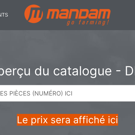
NTS
perçu du catalogue - D
Le prix sera affiché ici