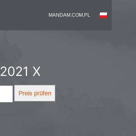
MANDAM.COM.PL
 2021 X