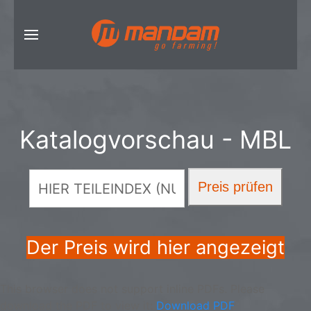
Katalogvorschau - MBL
Der Preis wird hier angezeigt
This browser does not support inline PDFs. Please
download the PDF to view it:
Download PDF